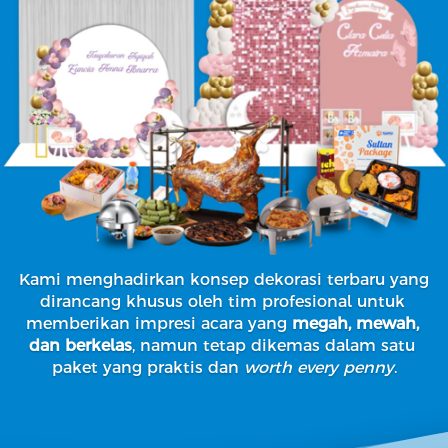
Kami menghadirkan konsep dekorasi terbaru yang 
dirancang khusus oleh tim profesional untuk 
memberikan impresi acara yang 
megah, mewah, 
dan berkelas
, namun tetap dikemas dalam satu 
paket yang praktis dan 
worth every penny
.