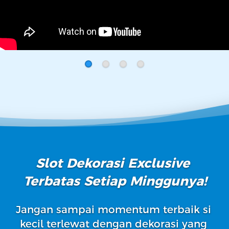
Slot Dekorasi Exclusive 
Terbatas Setiap Minggunya!
Jangan sampai momentum terbaik si 
kecil terlewat dengan dekorasi yang 