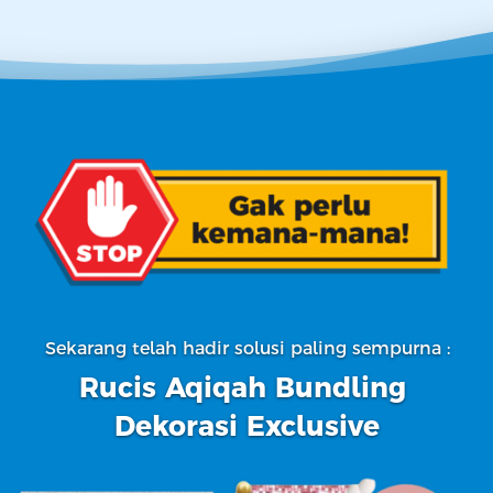
Sekarang telah hadir solusi paling sempurna :
Rucis Aqiqah Bundling 
Dekorasi Exclusive